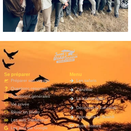
Se préparer
Menu
Préparer son voyage
Les safaris
Questions-réponses
Zanzibar
Conditions générales
Le Kilimandjaro
Vie privée
Découvrir la Tanzanie
Rêver en photo
Apprendre le Swahili
Les avis TripAdvisor
Notre histoire
Les avis sur Google