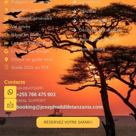
Préparer son voyage
Les safaris
Questions-réponses
Zanzibar
Conditions générales
Le Kilimandjaro
Vie privée
Découvrir la Tanzanie
Rêver en photo
Apprendre le Swahili
Les avis TripAdvisor
Notre histoire
Les avis sur Google
Choisir un guide local
Guide 2026 en PDF
Contacts
VIA WHATSAPP
+255 766 475 903
EMAIL SUPPORT
booking@josephwildlifetanzania.com
RÉSERVEZ VOTRE SAFARI !